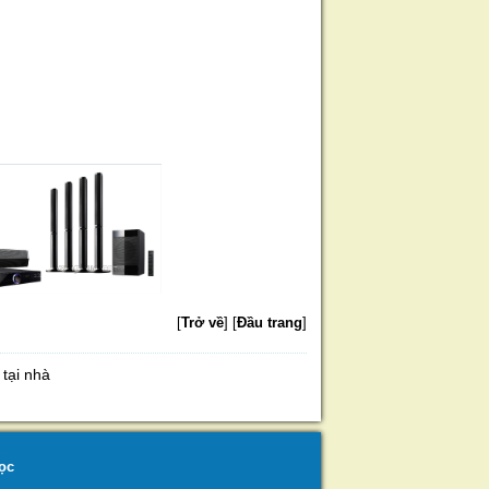
[
Trở về
]
[
Đầu trang
]
tại nhà
ọc