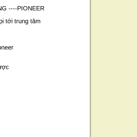
NG ----PIONEER
i tới trung tâm
oneer
được