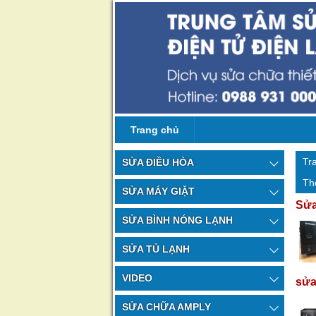
Trang chủ
Tr
SỬA ĐIỀU HÒA
Th
SỬA MÁY GIẶT
Sửa
SỬA BÌNH NÓNG LẠNH
SỬA TỦ LẠNH
VIDEO
sửa
SỬA CHỮA AMPLY