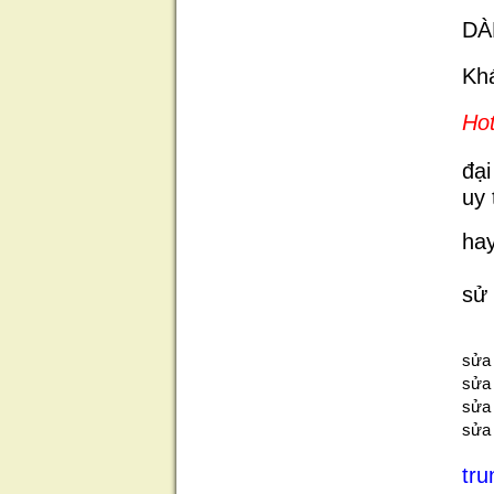
DÀ
Khá
Hot
đại
uy 
hay
sử 
sửa 
sửa
sửa 
sửa 
tru