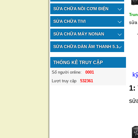
SỬA CHỮA NỒI CƠM ĐIỆN
Trun
SỬA CHỮA TIVI
sửa
SỬA CHỮA MÁY NONAN
T
SỬA CHỮA DÀN ÂM THANH 5.1
Ho
THỐNG KÊ TRUY CẬP
Số người online:
0001
k
Lượt truy cập
532361
1
:
sử