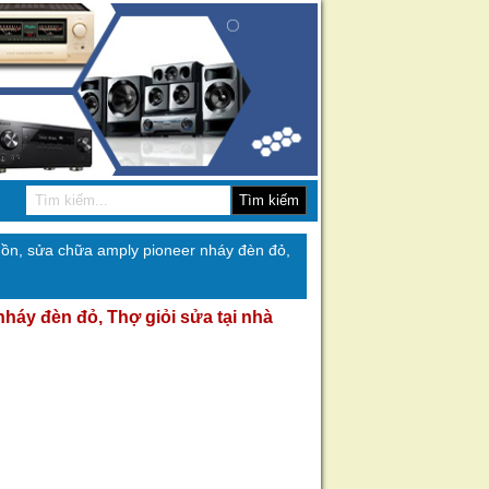
Tìm kiếm
ồn, sửa chữa amply pioneer nháy đèn đỏ,
áy đèn đỏ, Thợ giỏi sửa tại nhà