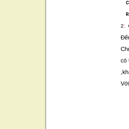
Có
R
2
:
C
Đến
Ch
có 
,kh
Với
TH
KI