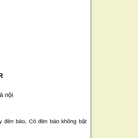
ER
hà nội
áy đèn báo, Có đèn báo không bật