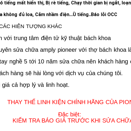
 tiếng mất hiển thị, Bị rè tiếng, Chạy thời gian bị ngắt, lo
a không đủ loa, Cắm nhầm điện
.
..Ù tiếng..Báo lỗi OCC
ÁC HIÊN TƯỢNG KHÁC
 với trung tâm điện tử kỹ thuật bách khoa
uyên sửa chữa amply pioneer
với thợ bách khoa 
tay nghề 5 tới 10 năm sửa chữa nên khách hàng 
ách hàng sẽ hài lòng với dịch vụ của chúng tôi.
 giá cả
hợp lý và linh hoạt
.
AY THẾ LINH KIỆN CHÍNH HÃNG CỦA PI
Đặc biệt:
ỂM TRA BÁO GIÁ TRƯỚC KHI SỬA CHỮ