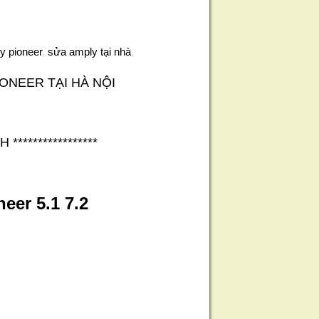
y pioneer
,
sửa amply tại nhà
,
NEER TẠI HÀ NỘI
4H
*****************
neer
5.1 7.2