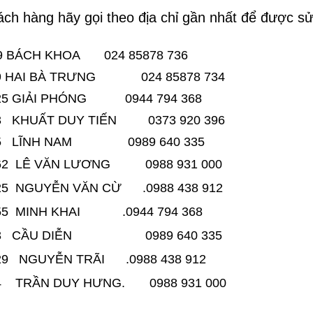
ch hàng hãy gọi theo địa chỉ gần nhất để được s
K9 BÁCH KHOA 024 85878 736
39 HAI BÀ TRƯNG 024 85878 734
525 GIẢI PHÓNG 0944 794 368
43 KHUẤT DUY TIẾN 0373 920 396
85 LĨNH NAM 0989 640 335
162 LÊ VĂN LƯƠNG 0988 931 000
425 NGUYỄN VĂN CỪ .0988 438 912
155 MINH KHAI .0944 794 368
33 CẦU DIỄN 0989 640 335
129 NGUYỄN TRÃI .0988 438 912
74 TRẦN DUY HƯNG. 0988 931 000