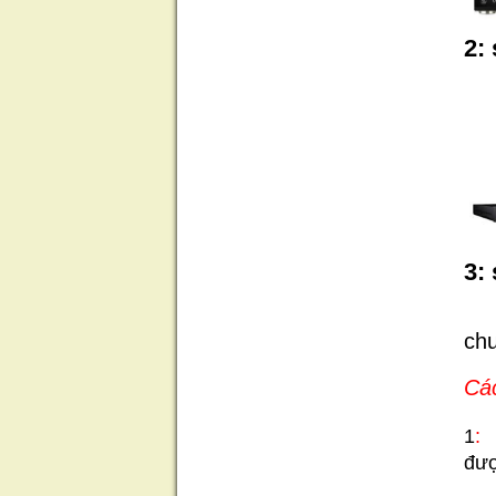
2
:
3
:
chu
Các
1
:
đượ