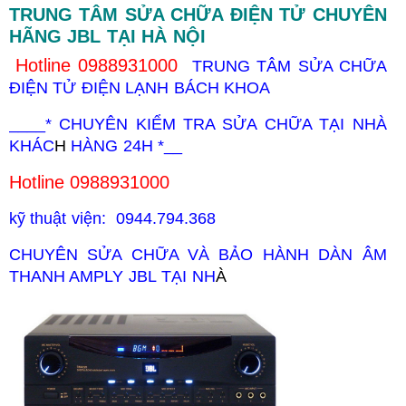
TRUNG TÂM SỬA CHỮA ĐIỆN TỬ CHUYÊN
HÃNG JBL TẠI HÀ NỘI
Hotline 0988931000
TRUNG TÂM SỬA CHỮA
ĐIỆN TỬ ĐIỆN LẠNH BÁCH KHOA
____* CHUYÊN KIỂM TRA SỬA CHỮA TẠI NHÀ
KHÁC
H
HÀNG 24H *__
Hotline 0988931000
kỹ thuật viện: 0944.794.368
CHUYÊN SỬA CHỮA VÀ BẢO HÀNH DÀN ÂM
THANH AMPLY
JBL
TẠI NH
À