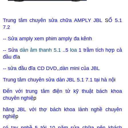
Trung tâm chuyên sửa chữa AMPLY
JBL
S
Ố 5.1
7.2
-- Sửa amply xem phim amply đa kênh
-- Sửa
dàn âm
thanh 5.1
..5
loa
1 trầm tích hợp cả
đầu đĩ
a
-- sửa đầu đĩa CD DVD,,dàn mini của
JBL
Trung tâm chuyên sửa dàn
JBL
5.1 7.1 tại hà nộ
i
Đến với trung tâm điện tử kỹ thuật bách khoa
chuyên nghiệ
p
hãng
JBL
với thợ bách khoa lành nghề chuyên
nghiệ
p
có tay nghề 5 tới 10 năm sửa chữa nên khách