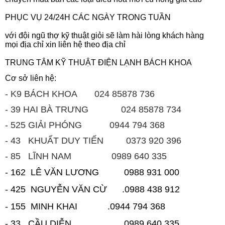
PHỤC VỤ 24/24H CÁC NGÀY TRONG TUẦN
với đội ngũ thợ kỹ thuật giỏi sẽ làm hài lòng khách hàng
mọi địa chỉ xin liên hệ theo địa chỉ
TRUNG TÂM KỸ THUẬT ĐIỆN LẠNH BÁCH KHOA
Cơ sở liên hệ:
- K9 BÁCH KHOA 024 85878 736
- 39 HAI BÀ TRƯNG 024 85878 734
- 525 GIẢI PHÓNG 0944 794 368
- 43 KHUẤT DUY TIẾN 0373 920 396
- 85 LĨNH NAM 0989 640 335
- 162 LÊ VĂN LƯƠNG 0988 931 000
- 425 NGUYỄN VĂN CỪ .0988 438 912
- 155 MINH KHAI .0944 794 368
- 33 CẦU DIỄN 0989 640 335