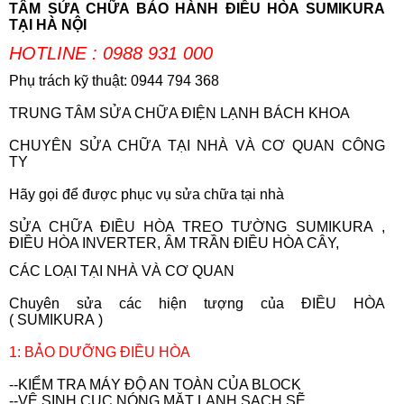
TÂM SỬA CHỮA BẢO HÀNH ĐIỀU HÒA SUMIKURA
TẠI HÀ NỘI
HOTLINE : 0988 931 000
Phụ trách kỹ thuật: 0944 794 368
TRUNG TÂM SỬA CHỮA ĐIỆN LẠNH BÁCH KHOA
CHUYÊN SỬA CHỮA TẠI NHÀ VÀ CƠ QUAN CÔNG
TY
Hãy gọi để được phục vụ sửa chữa tại nhà
SỬA CHỮA ĐIỀU HÒA TREO TƯỜNG
SUMIKURA ,
ĐIỀU HÒA INVERTER, ÂM TRẦN ĐIỀU HÒA CÂY,
CÁC LOẠI TẠI NHÀ VÀ CƠ QUAN
Chuyên sửa các hiện tượng của ĐIỀU HÒA
(
SUMIKURA
)
1: BẢO DƯỠNG ĐIỀU HÒA
--KIỂM TRA MÁY ĐỘ AN TOÀN CỦA BLOCK
--VỆ SINH CỤC NÓNG MẶT LẠNH SẠCH SẼ