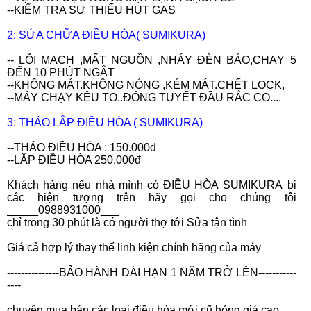
--KIỂM TRA SỰ THIẾU HỤT GAS
2: SỬA CHỮA ĐIỀU HÒA(
SUMIKURA
)
-- LỖI MẠCH ,MẤT NGUỒN ,NHÁY ĐÈN BÁO,CHẠY 5
ĐẾN 10 PHÚT NGẮT
--KHÔNG MÁT.KHÔNG NÓNG ,KÉM MÁT.CHẾT LOCK,
--MÁY CHẠY KÊU TO..ĐÓNG TUYẾT ĐẦU RẮC CO..
..
3: THÁO LẮP ĐIỀU HÒA (
SUMIKURA
)
--THÁO ĐIỀU HÒA : 150.000đ
--LẮP ĐIỀU HÒA 250.000đ
Khách hàng nếu nhà mình có ĐIỀU HÒA
SUMIKURA
bị
các hiện tượng trên hãy gọi cho chúng tôi
_____0988931000___
chỉ trong 30 phút là có người thợ tới Sửa tận tình
Giá cả hợp lý thay thế linh kiện chính hãng của máy
---------
------BẢO HÀNH DÀI HẠN 1 NĂM TRỞ LÊN----
-------
----
chuyên mua bán các loại điều hòa mới cũ hỏng giá cao