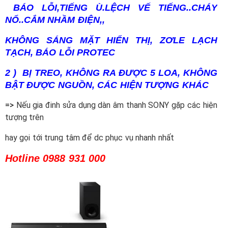
B
ÁO L
ỖI,TIẾNG Ù.LỆCH VẾ TIẾNG..CHÁY
NỔ..CẮM NHẦM ĐIỆN,,
KHÔNG SÁNG MẶT HIỂN THỊ, ZƠLE LẠCH
TẠCH, BÁO LỖI PROTEC
2 ) BỊ TREO, KHÔNG RA ĐƯỢC 5 LOA, KHÔNG
BẬT ĐƯỢC NGUỒN, CÁC HIỆN TƯỢNG KHÁC
=>
Nếu gia đinh sửa dụng dàn âm thanh SONY gặp các hiện
tượng trên
hay gọi tới trung tâm để dc phục vụ nhanh nhất
Hotline 0988 931 000