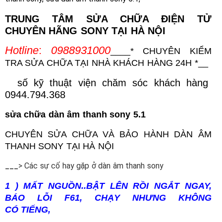
TRUNG TÂM SỬA CHỮA ĐIỆN TỬ
CHUYÊN
HÃNG
SONY
TẠI HÀ NỘI
Hotline
:
0988931000
____
* CHUYÊN KIỂM
TRA SỬA CHỮA TẠI NHÀ KHÁCH HÀNG 24H *
__
số kỹ thuật viện chăm sóc khách hàng
0944.794.368
sửa chữa dàn âm thanh
sony 5.1
CHUYÊN SỬA CHỮA VÀ BẢO HÀNH
DÀ
N ÂM
THANH SONY TẠI HÀ NỘI
___
> Các sự cố hay gặp ở dàn âm thanh sony
1 ) MẤT NGUỒN..BẬT LÊN RỒI NGẮT NGAY,
BÁO LỖI F61, CHẠY NHƯNG KHÔNG
CÓ TIẾNG,