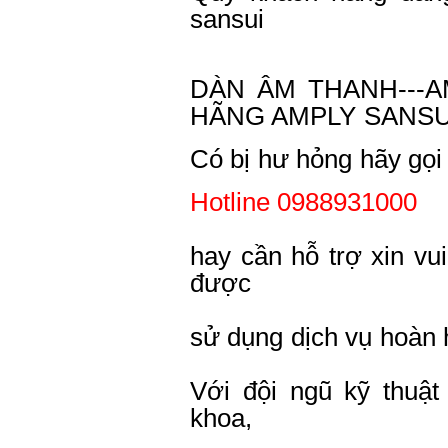
sansui
DÀN ÂM THANH---AM
HÃNG AMPLY SANSU
Có bị hư hỏng hãy gọi 
Hotline 0988931000
hay cần hỗ trợ xin vui
được
sử dụng dịch vụ hoàn 
Với đội ngũ kỹ thuật 
khoa,