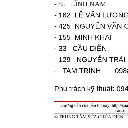
- 85 LĨNH NAM 09
- 162 LÊ VĂN LƯƠ
- 425 NGUYỄN VĂN 
- 155 MINH KHAI 
- 33 CẦU DIỄN
- 129 NGUYỄN TRÃI
-
TAM TRINH 0988 
Phụ trách kỹ thuật: 09
Đường dẫn của bản tin này: http://s
sansui
© TRUNG TÂM SỬA CHỮA ĐIỆN 